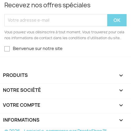
Recevez nos offres spéciales
Vous pouvez vous désinscrire à tout moment. Vous trouverez pour cela
nos informations de contact dans les conditions d'utilisation du site.
Bienvenue sur notre site
PRODUITS

NOTRE SOCIÉTÉ

VOTRE COMPTE

INFORMATIONS
keyboard_arrow_down