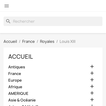

search
Accueil
France
Royales
Louis XIII
ACCUEIL

Antiques

France

Europe

Afrique

AMERIQUE

Asie & Océanie