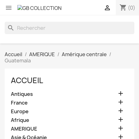
shopping_cart


(0)
search
Accueil
AMERIQUE
Amérique centrale
Guatemala
ACCUEIL

Antiques

France

Europe

Afrique

AMERIQUE

Asie & Océanie