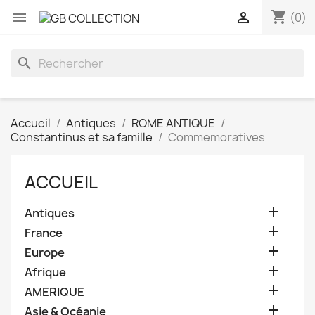
shopping_cart


(0)
search
Accueil
Antiques
ROME ANTIQUE
Constantinus et sa famille
Commemoratives
ACCUEIL

Antiques

France

Europe

Afrique

AMERIQUE

Asie & Océanie