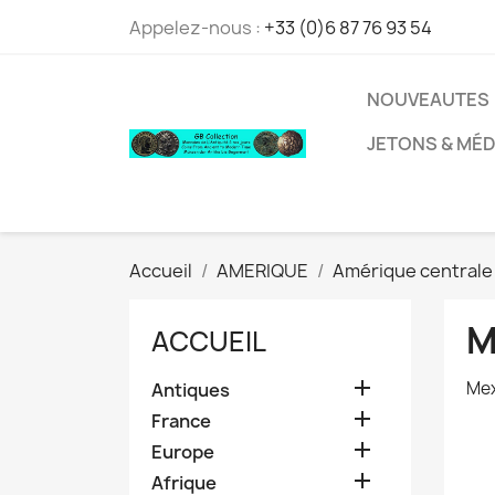
Appelez-nous :
+33 (0)6 87 76 93 54
NOUVEAUTES
JETONS & MÉD
Accueil
AMERIQUE
Amérique centrale
M
ACCUEIL

Me
Antiques

France

Europe

Afrique