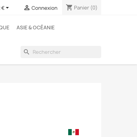
shopping_cart


Panier
(0)
 €
Connexion
QUE
ASIE & OCÉANIE
search