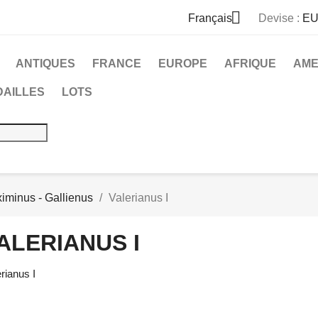

Français
Devise :
EU
ANTIQUES
FRANCE
EUROPE
AFRIQUE
AME
DAILLES
LOTS
iminus - Gallienus
Valerianus I
ALERIANUS I
rianus I