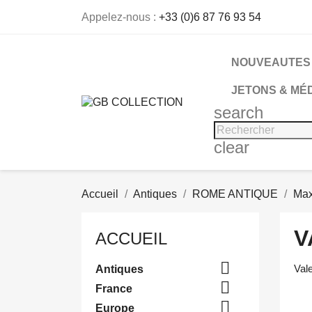
Appelez-nous :
+33 (0)6 87 76 93 54
NOUVEAUTES
JETONS & MÉ
search
clear
Accueil
Antiques
ROME ANTIQUE
Max
V
ACCUEIL

Vale
Antiques

France

Europe