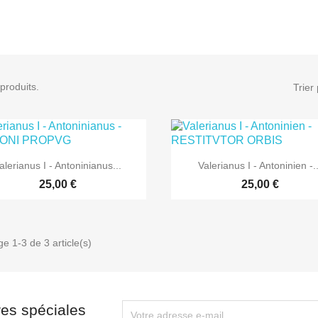
 produits.
Trier 


Aperçu rapide
Aperçu rapide
alerianus I - Antoninianus...
Valerianus I - Antoninien -..
25,00 €
25,00 €
ge 1-3 de 3 article(s)
res spéciales