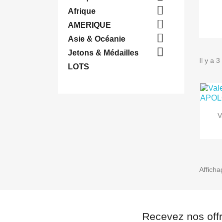

Afrique

AMERIQUE

Asie & Océanie

Jetons & Médailles
Il y a 3
LOTS
V
Afficha
Recevez nos off