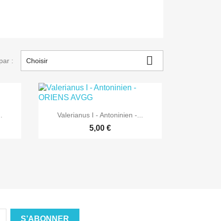

par :
Choisir

Aperçu rapide
.
Valerianus I - Antoninien -...
5,00 €