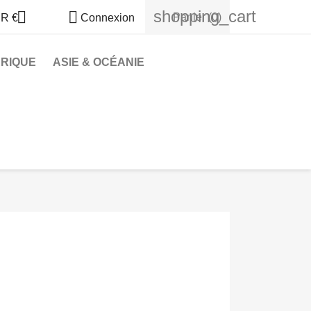
shopping_cart


Panier
(0)
R €
Connexion
RIQUE
ASIE & OCÉANIE