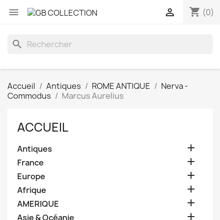
shopping_cart


(0)
search
Accueil
Antiques
ROME ANTIQUE
Nerva -
Commodus
Marcus Aurelius
ACCUEIL

Antiques

France

Europe

Afrique

AMERIQUE

Asie & Océanie