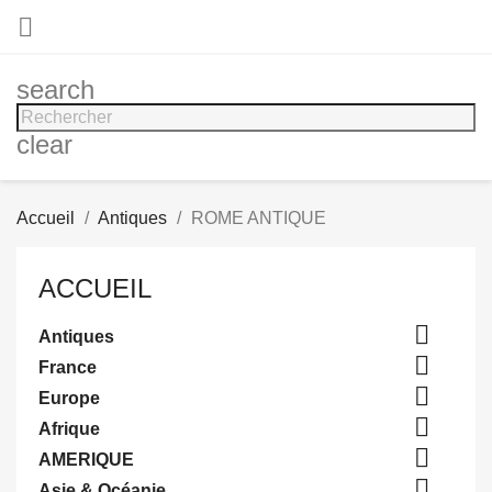

search
clear
Accueil
Antiques
ROME ANTIQUE
ACCUEIL

Antiques

France

Europe

Afrique

AMERIQUE

Asie & Océanie