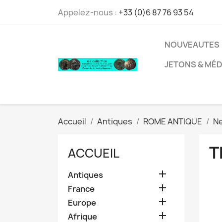
Appelez-nous :
+33 (0)6 87 76 93 54
NOUVEAUTES
JETONS & MÉD
Accueil
Antiques
ROME ANTIQUE
N
T
ACCUEIL

Antiques

France

Europe

Afrique