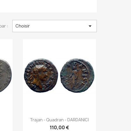

par :
Choisir
Aperçu rapide

Trajan - Quadran - DARDANICI
110,00 €