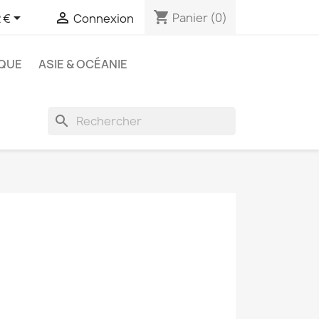
shopping_cart


Panier
(0)
 €
Connexion
QUE
ASIE & OCÉANIE
search