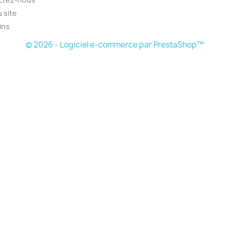
u site
ins
© 2026 - Logiciel e-commerce par PrestaShop™