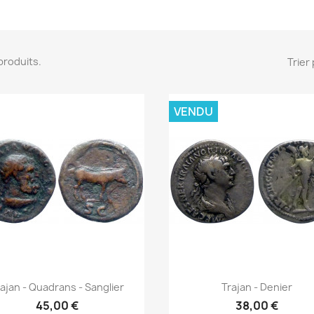
3 produits.
Trier 
VENDU
Aperçu rapide
Aperçu rapide


ajan - Quadrans - Sanglier
Trajan - Denier
45,00 €
38,00 €