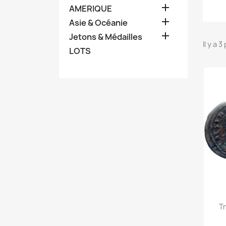

AMERIQUE

Asie & Océanie

Jetons & Médailles
Il y a 
LOTS
Tr