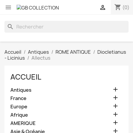
shopping_cart


(0)
search
Accueil
Antiques
ROME ANTIQUE
Diocletianus
- Licinius
Allectus
ACCUEIL

Antiques

France

Europe

Afrique

AMERIQUE

Asie & Océanie