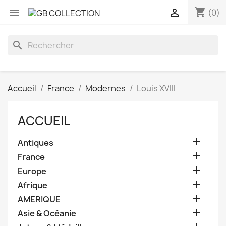
shopping_cart


(0)
search
Accueil
France
Modernes
Louis XVIII
ACCUEIL

Antiques

France

Europe

Afrique

AMERIQUE

Asie & Océanie