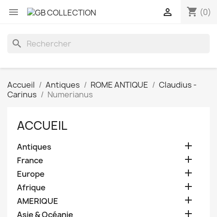
shopping_cart


(0)
search
Accueil
Antiques
ROME ANTIQUE
Claudius -
Carinus
Numerianus
ACCUEIL

Antiques

France

Europe

Afrique

AMERIQUE

Asie & Océanie