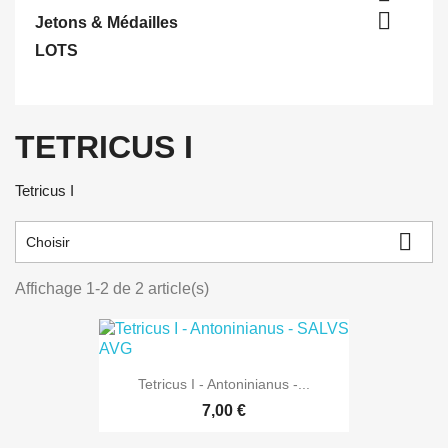

Jetons & Médailles
LOTS
TETRICUS I
Tetricus I

Choisir
Affichage 1-2 de 2 article(s)
Tetricus I - Antoninianus -...
7,00 €