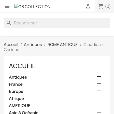
shopping_cart


(0)
search
Accueil
Antiques
ROME ANTIQUE
Claudius -
Carinus
ACCUEIL

Antiques

France

Europe

Afrique

AMERIQUE

Asie & Océanie