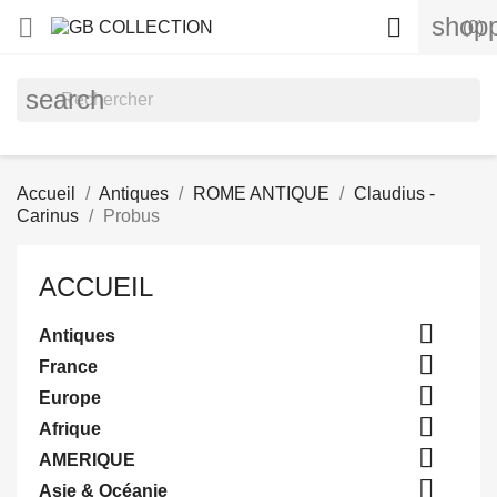
shopp


(0)
search
Accueil
Antiques
ROME ANTIQUE
Claudius -
Carinus
Probus
ACCUEIL

Antiques

France

Europe

Afrique

AMERIQUE

Asie & Océanie