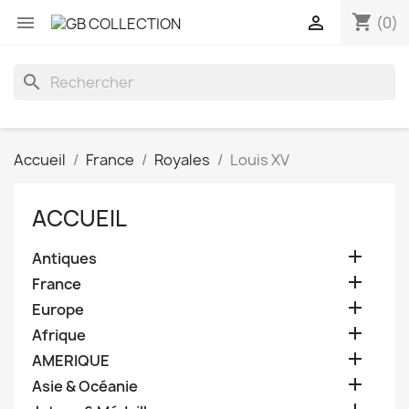
shopping_cart


(0)
search
Accueil
France
Royales
Louis XV
ACCUEIL

Antiques

France

Europe

Afrique

AMERIQUE

Asie & Océanie