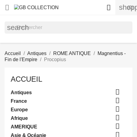
shopp


(0)
search
Accueil
Antiques
ROME ANTIQUE
Magnentius -
Fin de l'Empire
Procopius
ACCUEIL

Antiques

France

Europe

Afrique

AMERIQUE

Asie & Océanie