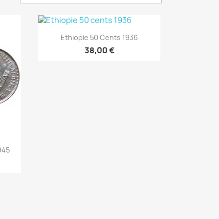
Aperçu rapide

Ethiopie 50 Cents 1936
38,00 €
945