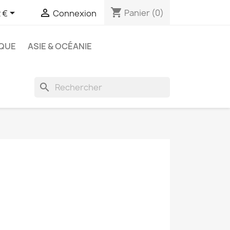
shopping_cart


Panier
(0)
 €
Connexion
QUE
ASIE & OCÉANIE
search