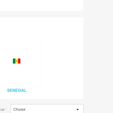
SENEGAL

par :
Choisir