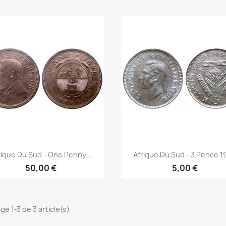
Aperçu rapide
Aperçu rapide


rique Du Sud - One Penny...
Afrique Du Sud - 3 Pence 1
50,00 €
5,00 €
ge 1-3 de 3 article(s)