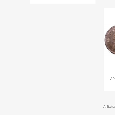
Af
Afficha