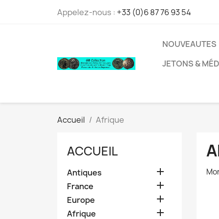
Appelez-nous :
+33 (0)6 87 76 93 54
NOUVEAUTES
JETONS & MÉD
Accueil
Afrique
A
ACCUEIL

Mon
Antiques

France

Europe

Afrique