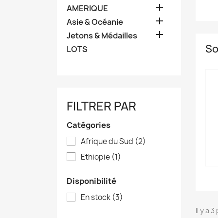

AMERIQUE

Asie & Océanie

Jetons & Médailles
So
LOTS
FILTRER PAR
Catégories
Afrique du Sud
(2)
Ethiopie
(1)
Disponibilité
En stock
(3)
Il y a 