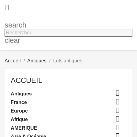

search
clear
Accueil
Antiques
Lots antiques
ACCUEIL

Antiques

France

Europe

Afrique

AMERIQUE

Asie & Océanie