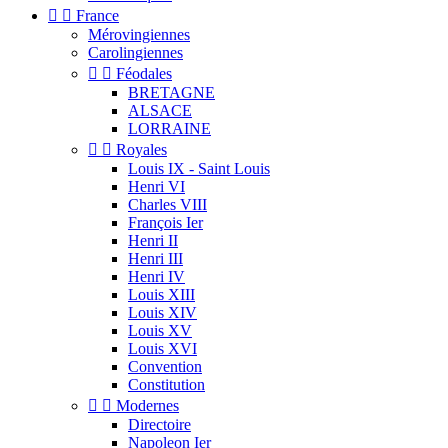


France
Mérovingiennes
Carolingiennes


Féodales
BRETAGNE
ALSACE
LORRAINE


Royales
Louis IX - Saint Louis
Henri VI
Charles VIII
François Ier
Henri II
Henri III
Henri IV
Louis XIII
Louis XIV
Louis XV
Louis XVI
Convention
Constitution


Modernes
Directoire
Napoleon Ier