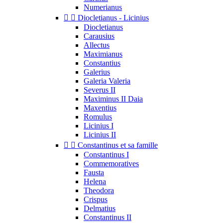
Numerianus


Diocletianus - Licinius
Diocletianus
Carausius
Allectus
Maximianus
Constantius
Galerius
Galeria Valeria
Severus II
Maximinus II Daia
Maxentius
Romulus
Licinius I
Licinius II


Constantinus et sa famille
Constantinus I
Commemoratives
Fausta
Helena
Theodora
Crispus
Delmatius
Constantinus II