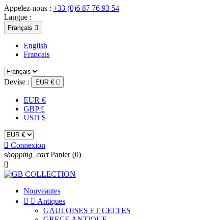
Appelez-nous :
+33 (0)6 87 76 93 54
Langue :
Français

English
Français
Devise :
EUR €

EUR €
GBP £
USD $

Connexion
shopping_cart
Panier
(0)

Nouveautes


Antiques
GAULOISES ET CELTES
GRECE ANTIQUE