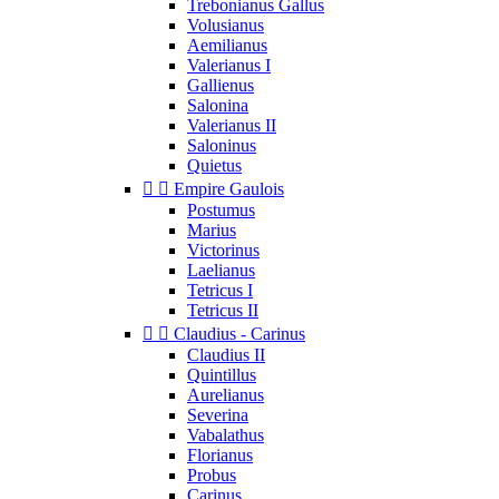
Trebonianus Gallus
Volusianus
Aemilianus
Valerianus I
Gallienus
Salonina
Valerianus II
Saloninus
Quietus


Empire Gaulois
Postumus
Marius
Victorinus
Laelianus
Tetricus I
Tetricus II


Claudius - Carinus
Claudius II
Quintillus
Aurelianus
Severina
Vabalathus
Florianus
Probus
Carinus