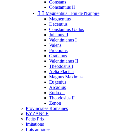
Constans
Constantius II


Magnentius - Fin de l'Empire
Magnentius
Decentius
Constantius Gallus
Julianus II
Valentinianus I
Valens
Procopius
Gratianus
Valentinianus II
Theodosius I
Aelia Flacilla
Magnus Maximus
Eugenius
Arcadius
Eudoxia
Theodosius II
Zenon
Provinciales Romaines
BYZANCE
Petits Prix
Imitations
Lots antiques