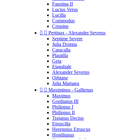
Faustina II
Lucius Verus
Lucilla
Commodus
Crispine


Pertinax - Alexander Severus
Septime Severe
Julia Domna
Caracalla
Plautilla
Geta
Elagabale
Alexander Severus
Orbiane
Julia Mamaea


Maximinus - Gallienus
Maximus
Gordianus III
Philippus I
Philippus II
Trajanus Decius
Etruscilla
Herennius Etruscus
Hostilianus