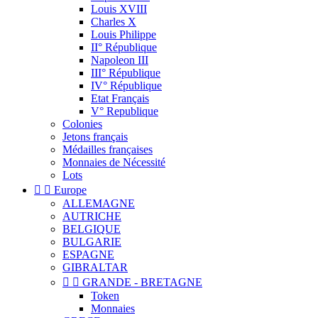
Louis XVIII
Charles X
Louis Philippe
II° République
Napoleon III
III° République
IV° République
Etat Français
V° Republique
Colonies
Jetons français
Médailles françaises
Monnaies de Nécessité
Lots


Europe
ALLEMAGNE
AUTRICHE
BELGIQUE
BULGARIE
ESPAGNE
GIBRALTAR


GRANDE - BRETAGNE
Token
Monnaies