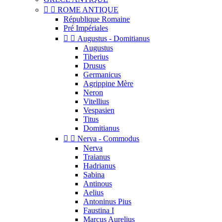


ROME ANTIQUE
République Romaine
Pré Impériales


Augustus - Domitianus
Augustus
Tiberius
Drusus
Germanicus
Agrippine Mère
Neron
Vitellius
Vespasien
Titus
Domitianus


Nerva - Commodus
Nerva
Traianus
Hadrianus
Sabina
Antinous
Aelius
Antoninus Pius
Faustina I
Marcus Aurelius