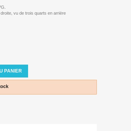
VG.
droite, vu de trois quarts en arrière
U PANIER
tock