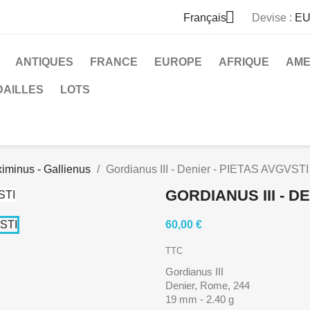

Français
Devise :
EU
ANTIQUES
FRANCE
EUROPE
AFRIQUE
AME
DAILLES
LOTS
iminus - Gallienus
Gordianus III - Denier - PIETAS AVGVSTI
GORDIANUS III - D
60,00 €
TTC
Gordianus III
Denier, Rome, 244
19 mm - 2.40 g