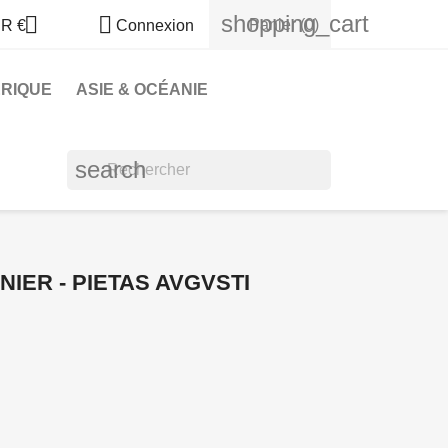
shopping_cart


Panier
(0)
R €
Connexion
RIQUE
ASIE & OCÉANIE
search
ENIER - PIETAS AVGVSTI